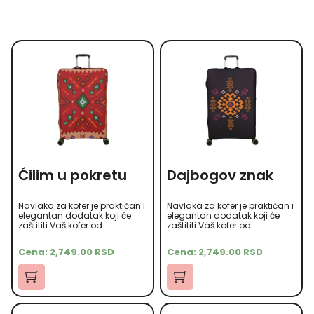
Ćilim u pokretu
Dajbogov znak
Navlaka za kofer je praktičan i
Navlaka za kofer je praktičan i
elegantan dodatak koji će
elegantan dodatak koji će
zaštititi Vaš kofer od
zaštititi Vaš kofer od
ogrebotina, prašine i drugih
ogrebotina, prašine i drugih
oštećenja tokom putovanja.
oštećenja tokom putovanja.
Cena:
2,749.00
RSD
Cena:
2,749.00
RSD
Izrađena je od
Izrađena je od
visokokvalitetnog microfiber
visokokvalitetnog microfiber
materijala koji je mekan na
materijala koji je mekan na
dodir, ali istovremeno izdržljiv.
dodir, ali istovremeno izdržljiv.