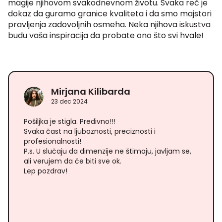
magije njihovom svakodnevnom životu. Svaka reč je
dokaz da guramo granice kvaliteta i da smo majstori
pravljenja zadovoljnih osmeha. Neka njihova iskustva
budu vaša inspiracija da probate ono što svi hvale!
Mirjana Kilibarda
23 dec 2024
Pošiljka je stigla. Predivno!!!
Svaka čast na ljubaznosti, preciznosti i
profesionalnosti!
P.s. U slučaju da dimenzije ne štimaju, javljam se,
ali verujem da će biti sve ok.
Lep pozdrav!