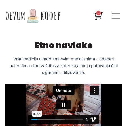
Pređi
na
Cart
0
sadržaj
Etno navlake
Vrati tradiciju u modu na svim meridijanima – odaberi
autentičnu etno zaštitu za kofer koja tvoja putovanja čini
sigurnim i stilizovanim.