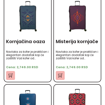
Kornjačina oaza
Misterija kornjače
Navlaka za kofer je praktičan i
Navlaka za kofer je praktičan i
elegantan dodatak koji će
elegantan dodatak koji će
zaštititi Vaš kofer od
zaštititi Vaš kofer od
ogrebotina, prašine i drugih
ogrebotina, prašine i drugih
oštećenja tokom putovanja.
oštećenja tokom putovanja.
Cena:
2,749.00
RSD
Cena:
2,749.00
RSD
Izrađena je od
Izrađena je od
visokokvalitetnog microfiber
visokokvalitetnog microfiber
materijala koji je mekan na
materijala koji je mekan na
dodir, ali istovremeno izdržljiv.
dodir, ali istovremeno izdržljiv.